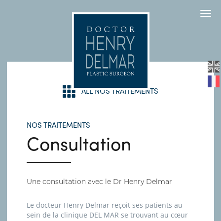
Togg
navi
ALL NOS TRAITEMENTS
NOS TRAITEMENTS
Consultation
Une consultation avec le Dr Henry Delmar
Le docteur Henry Delmar reçoit ses patients au
sein de la clinique DEL MAR se trouvant au cœur