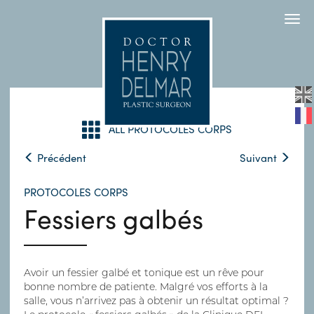
Togg
navi
ALL PROTOCOLES CORPS
Précédent
Suivant
PROTOCOLES CORPS
Fessiers galbés
Avoir un fessier galbé et tonique est un rêve pour
bonne nombre de patiente. Malgré vos efforts à la
salle, vous n’arrivez pas à obtenir un résultat optimal ?