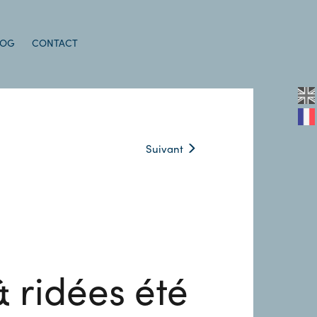
LOG
CONTACT
Suivant
 ridées été