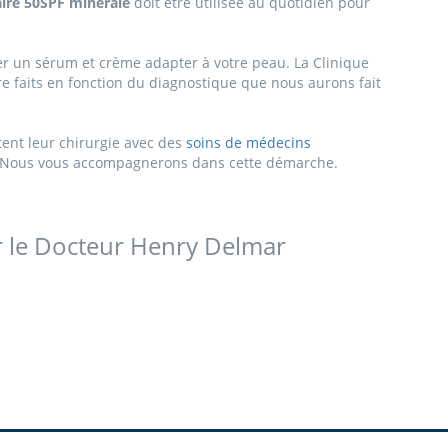
aire 50SPF minérale
doit être utilisée au quotidien pour
er un sérum et crème adapter à votre peau. La Clinique
faits en fonction du diagnostique que nous aurons fait
tent leur chirurgie avec des
soins de médecins
..). Nous vous accompagnerons dans cette démarche.
ar le Docteur Henry Delmar